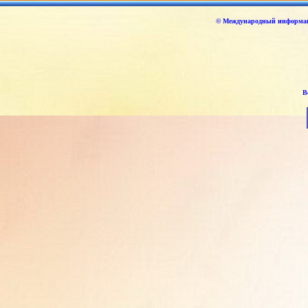
© Международный информаци
В