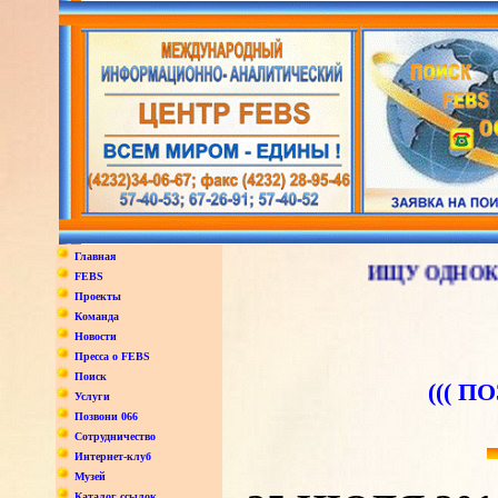
Главная
ИЩУ ОДНОКЛАССН
FEBS
Проекты
Команда
Новости
Пресса о FEBS
Поиск
((( П
Услуги
Позвони 066
Сотрудничество
Интернет-клуб
Музей
Каталог ссылок