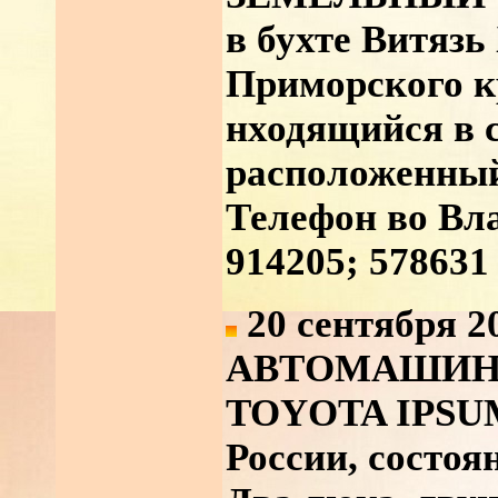
в бухте Витязь
Приморского кр
нходящийся в 
расположенный
Телефон во Вла
914205; 578631
20 сентября 2
АВТОМАШИ
TOYOTA IPSUM 
России, состоя