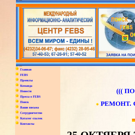
Главная
FEBS
Проекты
Команда
((( П
Новости
Пресса о FEBS
РЕМОНТ.
Поиск
Ваши письма
Сотрудничество
Каталог ссылок
Контакты