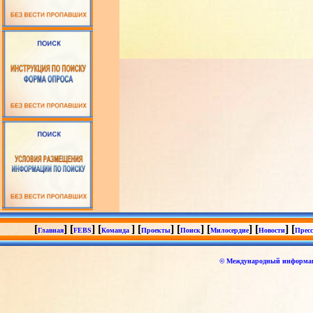
[
] [
] [
] [
] [
] [
] [
] [
Главная
FEBS
Команда
Проекты
Поиск
Милосердие
Новости
Пресс
© Международный информаци