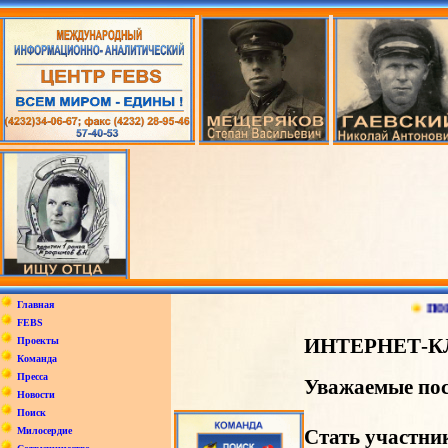
поиск ин
Главная
FEBS
ИНТЕРНЕТ-К
Проекты
Команда
Пресса
Уважаемые пос
Новости
Поиск
Милосердие
Стать участни