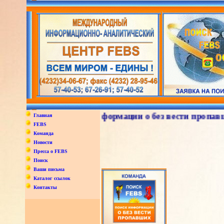
поиск и анализ информации о без вести пропавших в
Главная
FEBS
Команда
Новости
Пресса о FEBS
Поиск
Ваши письма
Каталог ссылок
Контакты