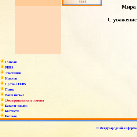
Мира 
С уважение
Главная
FEBS
Участники
Новости
Пресса о FEBS
Поиск
Ваши письма
Возвращенные имена
Каталог ссылок
Контакты
Гостевая
© Международный информаци