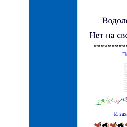
Водол
Нет на све
П
И зах