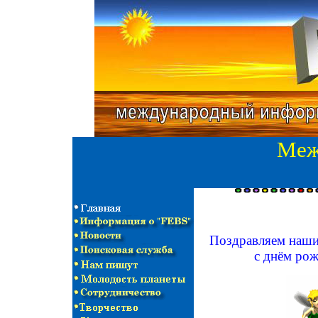
Меж
Поздравляем наши
с днём рож